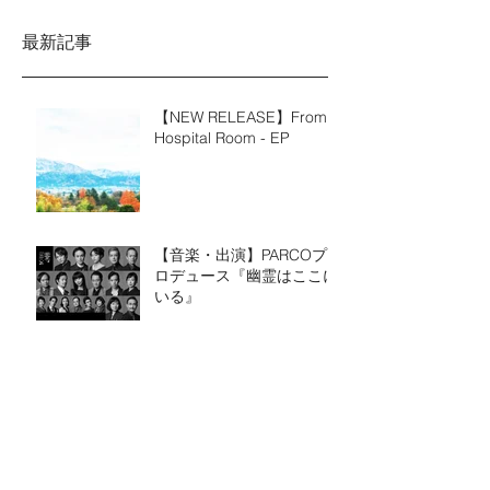
最新記事
【NEW RELEASE】From a
Hospital Room - EP
【音楽・出演】PARCOプ
ロデュース『幽霊はここに
いる』
【出演】瀬戸内国際芸術祭
2022、木ノ下歌舞伎「竜
宮鱗屑譚（せとうちうろく
ずものがたり）～GYOTS
～」
【ディレクション】STスポ