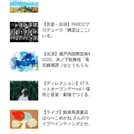
【音楽・出演】PARCOプ
ロデュース『幽霊はここに
いる』
【出演】瀬戸内国際芸術祭
2022、木ノ下歌舞伎「竜
宮鱗屑譚（せとうちうろく
ずものがたり）～GYOTS
～」
【ディレクション】STスポ
ットオープンデーvol.1 場
所と音楽－劇場でつくる－
2021年9月10日（金）－9
月12日（日）
【ライブ】銀座蔦屋書店
はらぺこめがね さんのラ
イブペインティングとセッ
ション