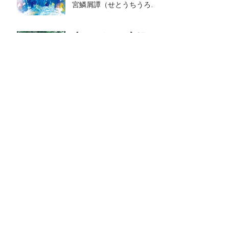
宮鱗屑譚（せとうちうろく
ずものがたり）～GYOTS
～」
【ディレクション】STスポ
ットオープンデーvol.1 場
所と音楽－劇場でつくる－
2021年9月10日（金）－9
月12日（日）
【ライブ】銀座蔦屋書店
はらぺこめがね さんのラ
イブペインティングとセッ
ション
【配信】biibi Calendar
Songs
【作曲・出演】フェスティ
バル／トーキョー20 参加
作品 モモンガ・コンプレ
ックス『わたしたちは、そ