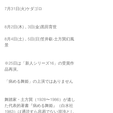
7月31日(火)ケダゴロ
8月2日(木)，3日(金)黒田育世
8月4日(土)，5日(日)笠井叡-土方巽幻風
景 
※25日は「新人シリーズ16」の受賞作
品再演。
「病める舞姫」の上演ではありません
舞踏家・土方巽（1928〜1986）が遺し
た代表的著書『病める舞姫』（白水社 
1983）は通読すら容易でない混沌とし