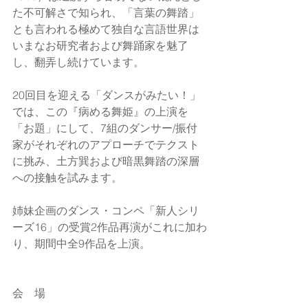
た不可解さで知られ、「言葉の舞踏」
とも言われる極めて独自な言語世界は
いまなお研究者および舞踊家を魅了
し、翻弄し続けています。
20回目を迎える「ダンスがみたい！」
では、この『病める舞姫』の上演を
「お題」にして、7組のダンサー/振付
家がそれぞれのアプローチでテクスト
に挑み、土方巽および暗黒舞踏の深層
への接触を試みます。 
姉妹企画のダンス・コンペ「新人シリ
ーズ16」の受賞2作品再演がこれに加わ
り、期間中全9作品を上演。
会　場 