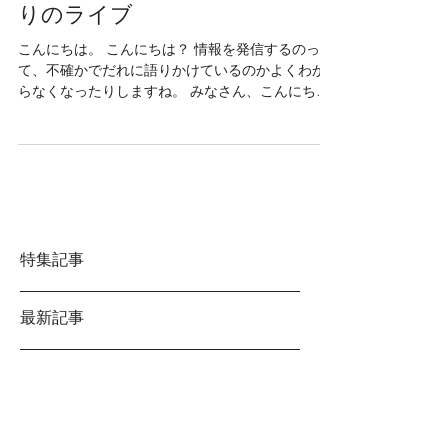
【LIVE】2017/4/28 Fri. 久しぶ
りのライブ
こんにちは。 こんにちは？ 情報を発信するのっ
て、不確かでだれに語りかけているのかよくわか
らなくなったりしますね。 みなさん、こんにち
は。 昨年12月にレコ発を行ってから季節が二つく
らいこまを進めようとしているかと思うと驚きで
す。...
特集記事
最新記事
【NEW RELEASE】From a
Hospital Room - EP