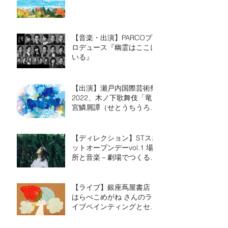
Hospital Room - EP
【音楽・出演】PARCOプ
ロデュース『幽霊はここに
いる』
【出演】瀬戸内国際芸術祭
2022、木ノ下歌舞伎「竜
宮鱗屑譚（せとうちうろく
ずものがたり）～GYOTS
～」
【ディレクション】STスポ
ットオープンデーvol.1 場
所と音楽－劇場でつくる－
2021年9月10日（金）－9
月12日（日）
【ライブ】銀座蔦屋書店
はらぺこめがね さんのラ
イブペインティングとセッ