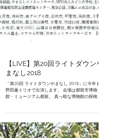
【LIVE】第20回ライトダウンや
まなし2018
「第20回 ライトダウンやまなし 2018」に今年も
野田薫トリオで出演します。 会場は都留市博物
館・ミュージアム都留。 真っ暗な博物館の探検や
星空観察は、日々の生活で見落としがちな感覚を
与えてくれます。少しこわい、よわい、近寄って
よく見たい、よく聴きたい。...