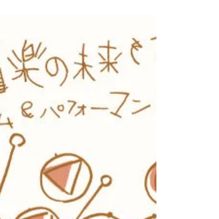
ちしています！ photo : Tatsuya Hirota ***** はなう
たからつくる音楽会 / 西井 夕紀子 クラス紹介 ...
THE PUSHのこと
2018年1月〜3月までの全4回で、THE PUSHとい
うバンドのみなさんと、ミュージカルに挑戦しま
した。 メンバーそれぞれの持っている歌をつなぎ
合わせ、他者とストーリーを描いていけないか試
している、といった方が正確かもしれません。...