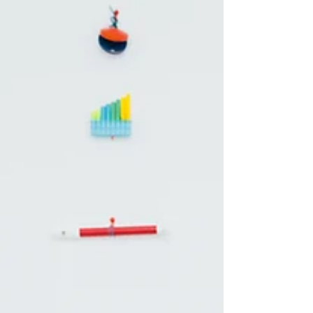
おんがく会」
一周年を迎えたTAYORIでおんがく会。 ご来場本当
にありがとうございました！ 店内でも流れている
テーマソングはこちら。 うた：野田薫 スタッフバ
ージョンもあります！ 企画をしてくださった居間
シアターのwebsiteより↓↓↓ お惣菜のお店TAYORIで
開かれる小さな音楽会。...