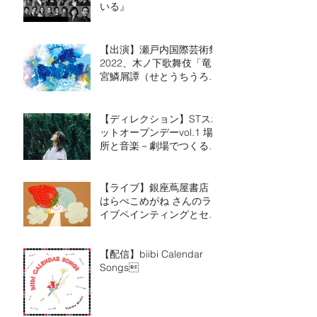
いる』
【出演】瀬戸内国際芸術祭
2022、木ノ下歌舞伎「竜
宮鱗屑譚（せとうちうろく
ずものがたり）～GYOTS
～」
【ディレクション】STスポ
ットオープンデーvol.1 場
所と音楽－劇場でつくる－
2021年9月10日（金）－9
月12日（日）
【ライブ】銀座蔦屋書店
はらぺこめがね さんのラ
イブペインティングとセッ
ション
【配信】biibi Calendar
Songs