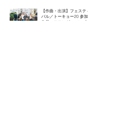
【作曲・出演】フェスティ
バル／トーキョー20 参加
作品 モモンガ・コンプレ
ックス『わたしたちは、そ
ろっている。』
【アーカイブ】病院、地域
福祉、芸術家、患者さんの
手でつくる「秋まつり」の
記録
Spring Flow
【配信】は feat. Hara
Kazutoshi + 野田薫
アーカイブ